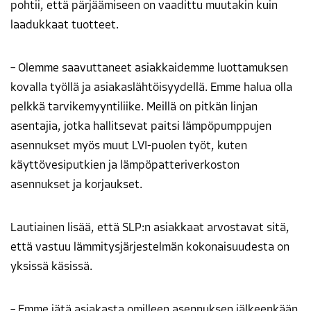
pohtii, että pärjäämiseen on vaadittu muutakin kuin
laadukkaat tuotteet.
– Olemme saavuttaneet asiakkaidemme luottamuksen
kovalla työllä ja asiakaslähtöisyydellä. Emme halua olla
pelkkä tarvikemyyntiliike. Meillä on pitkän linjan
asentajia, jotka hallitsevat paitsi lämpöpumppujen
asennukset myös muut LVI-puolen työt, kuten
käyttövesiputkien ja lämpöpatteriverkoston
asennukset ja korjaukset.
Lautiainen lisää, että SLP:n asiakkaat arvostavat sitä,
että vastuu lämmitysjärjestelmän kokonaisuudesta on
yksissä käsissä.
– Emme jätä asiakasta omilleen asennuksen jälkeenkään.