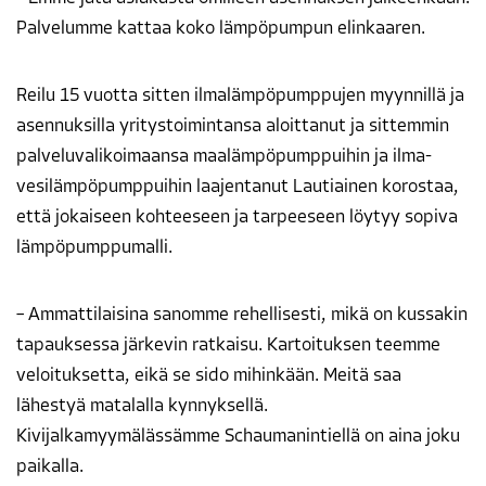
Palvelumme kattaa koko lämpöpumpun elinkaaren.
Reilu 15 vuotta sitten ilmalämpöpumppujen myynnillä ja
asennuksilla yritystoimintansa aloittanut ja sittemmin
palveluvalikoimaansa maalämpöpumppuihin ja ilma-
vesilämpöpumppuihin laajentanut Lautiainen korostaa,
että jokaiseen kohteeseen ja tarpeeseen löytyy sopiva
lämpöpumppumalli.
– Ammattilaisina sanomme rehellisesti, mikä on kussakin
tapauksessa järkevin ratkaisu. Kartoituksen teemme
veloituksetta, eikä se sido mihinkään. Meitä saa
lähestyä matalalla kynnyksellä.
Kivijalkamyymälässämme Schaumanintiellä on aina joku
paikalla.