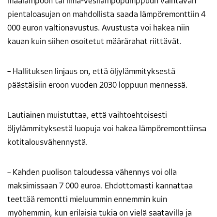
maalämpöön tai ilma-vesilämpöpumppuun vaihtavan
pientaloasujan on mahdollista saada lämpöremonttiin 4
000 euron valtionavustus. Avustusta voi hakea niin
kauan kuin siihen osoitetut määrärahat riittävät.
– Hallituksen linjaus on, että öljylämmityksestä
päästäisiin eroon vuoden 2030 loppuun mennessä.
Lautiainen muistuttaa, että vaihtoehtoisesti
öljylämmityksestä luopuja voi hakea lämpöremonttiinsa
kotitalousvähennystä.
– Kahden puolison taloudessa vähennys voi olla
maksimissaan 7 000 euroa. Ehdottomasti kannattaa
teettää remontti mieluummin ennemmin kuin
myöhemmin, kun erilaisia tukia on vielä saatavilla ja