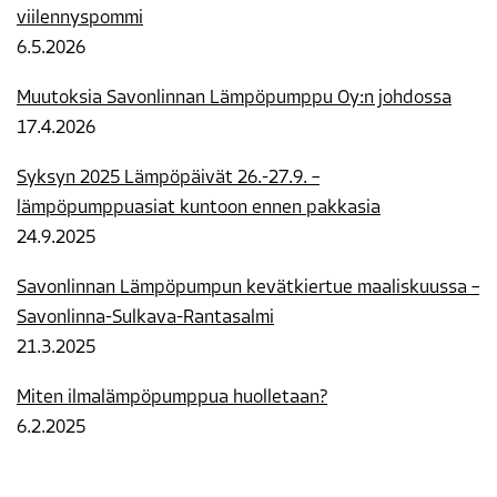
viilennyspommi
6.5.2026
Muutoksia Savonlinnan Lämpöpumppu Oy:n johdossa
17.4.2026
Syksyn 2025 Lämpöpäivät 26.-27.9. –
lämpöpumppuasiat kuntoon ennen pakkasia
24.9.2025
Savonlinnan Lämpöpumpun kevätkiertue maaliskuussa –
Savonlinna-Sulkava-Rantasalmi
21.3.2025
Miten ilmalämpöpumppua huolletaan?
6.2.2025