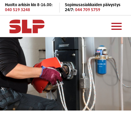
Huolto arkisin klo 8-16.00:
Sopimusasiakkaiden päivystys
040 519 3248
24/7:
044 709 5759