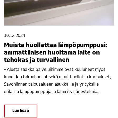
10.12.2024
Muista huollattaa lämpöpumppusi:
ammattilaisen huoltama laite on
tehokas ja turvallinen
– Alusta saakka palveluihimme ovat kuuluneet myös
koneiden takuuhuollot sekä muut huollot ja korjaukset,
Savonlinnan talousalueen asukkaille ja yrityksille
erilaisia lämpöpumppuja ja lämmitysjärjestelmiä…
Lue lisää