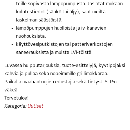
teille sopivasta lämpöpumpusta. Jos otat mukaan
kulutustiedot (sähkö tai öljy), saat meiltä
laskelman säästöistä.
lämpöpumppujen huolloista ja iv-kanavien
nuohouksista.
käyttövesiputkistojen tai patteriverkostojen
saneerauksista ja muista LVI-töistä.
Luvassa huipputarjouksia, tuote-esittelyjä, kyytipojaksi
kahvia ja pullaa sekä nopeimmille grillimakkaraa.
Paikalla maahantuojien edustajia sekä tietysti SLP:n
väkeä.
Tervetuloa!
Kategoria:
Uutiset