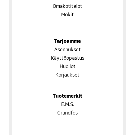
Omakotitalot
Mökit
Tarjoamme
Asennukset
Käyttöopastus
Huollot
Korjaukset
Tuotemerkit
E.M.S.
Grundfos