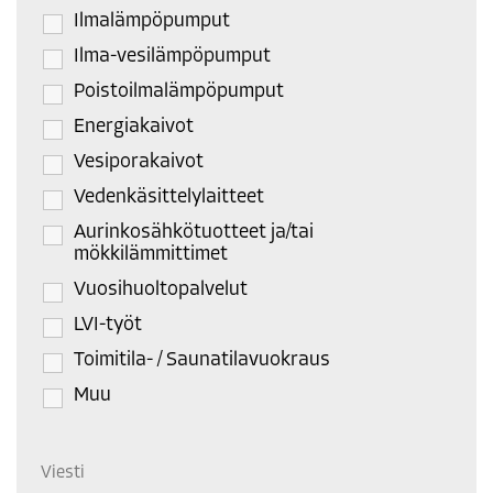
Ilmalämpöpumput
Ilma-vesilämpöpumput
Poistoilmalämpöpumput
Energiakaivot
Vesiporakaivot
Vedenkäsittelylaitteet
Aurinkosähkötuotteet ja/tai
mökkilämmittimet
Vuosihuoltopalvelut
LVI-työt
Toimitila- / Saunatilavuokraus
Muu