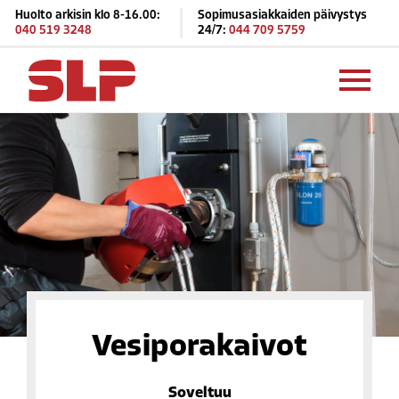
Huolto arkisin klo 8-16.00:
Sopimusasiakkaiden päivystys
040 519 3248
24/7:
044 709 5759
Vesipora­kaivot
Soveltuu