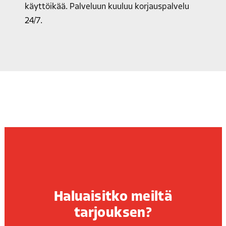
käyttöikää. Palveluun kuuluu korjauspalvelu
24/7.
Haluaisitko meiltä
tarjouksen?