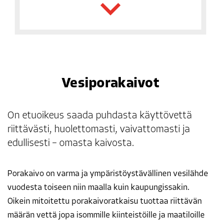
Vesipora­kaivot
On etuoikeus saada puhdasta käyttövettä
riittävästi, huolettomasti, vaivattomasti ja
edullisesti – omasta kaivosta.
Porakaivo on varma ja ympäristöystävällinen vesilähde
vuodesta toiseen niin maalla kuin kaupungissakin.
Oikein mitoitettu porakaivoratkaisu tuottaa riittävän
määrän vettä jopa isommille kiinteistöille ja maatiloille